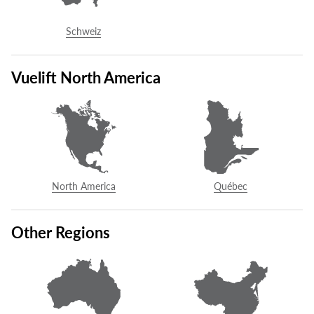
Exigez ce qu’il y a de mieux. Parlez à votre architecte ou
décorateur d’intérieur aujourd’hui pour ajouter un ascenseur
Schweiz
Vuelift à votre résidence. Ou,
contactez Savaria
afin d’être mis
en relation avec un distributeur autorisé Savaria de votre
Vuelift North America
région.
+33 1 73 21 78 85
North America
Québec
COMMUNIQUER AVEC NOUS
Other Regions
Tél. :
+33 1 73 21 78 85
inh2@handicare.com
4, rue des Piverts - ZAC de l’Aunaie
CS 80117