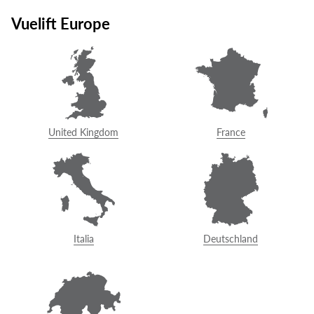
Skip to content
Vuelift Europe
Select your region
Vuelift round home
elevator descends to
United Kingdom
France
luxury foyer
Italia
Deutschland
Entamez la discussion