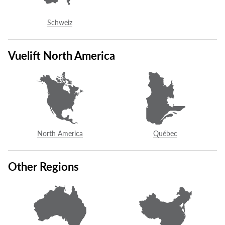
d’être mis en contact avec un distributeur autorisé Savaria de
votre région.
Schweiz
1-855-savaria (728-2742)
Vuelift North America
COMMUNIQUER AVEC NOUS
North America
Québec
Sans frais:
1.800.931.5655
vuelift@savaria.com
Other Regions
Savaria
2 Walker Drive
Brampton, ON L6T 5E1
Canada
Voir la carte