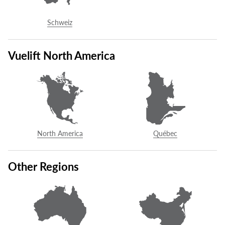
d’être mis en contact avec un distributeur autorisé Savaria de
votre région.
Schweiz
1-855-savaria (728-2742)
Vuelift North America
COMMUNIQUER AVEC NOUS
North America
Québec
Sans frais:
1.800.931.5655
vuelift@savaria.com
Other Regions
Savaria
2 Walker Drive
Brampton, ON L6T 5E1
Canada
Voir la carte