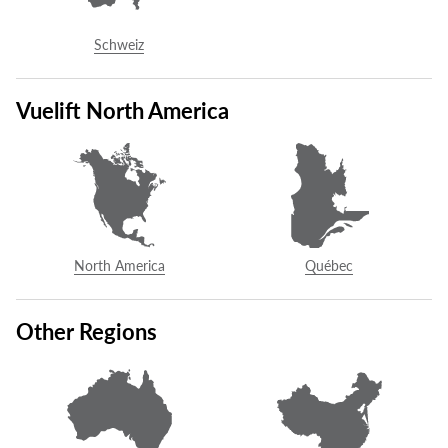
sich mit dem ausgewählten Savaria-Händler in Ihrer Nähe in
Verbindung zu setzen.
Schweiz
0800 - 32 32 322
Vuelift North America
KONTAKTIEREN SIE UNS
North America
Québec
Gebührenfrei:
0800 - 32 32 322
info@garaventalift.de
Other Regions
Garaventa Lift GmbH
Stolberger Str. 374c
50933 Köln
Deutschland
Karte anzeigen