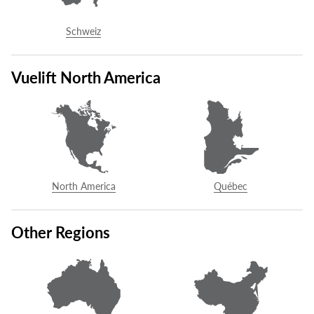
zu integrieren.
oder
kontaktieren
Sie Savaria, um sich mit dem Savaria-
Schweiz
Händler in Ihrer Nähe in Verbindung zu setzen.
Vuelift North America
041 854 78 80
KONTAKT
North America
Québec
Gebührenfrei:
041 854 7880
Other Regions
info@garaventalift.ch
Garaventa Liftech AG
Fännring 2
6403 Küssnacht am Rigi
Schweiz